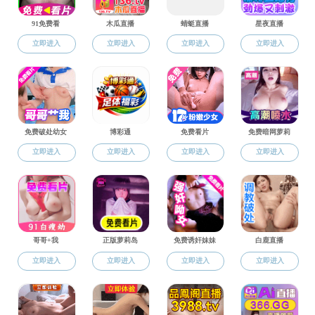
地址：西安市长安南路199号 邮编：710062 电话：029-
85307408 传真：029-85303653
院长邮箱：
hxyuan@cryp88.net
版权：成人影片-成人影片免费看