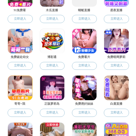
地址：西安市长安南路199号 邮编：710062 电话：029-
85307408 传真：029-85303653
院长邮箱：
hxyuan@cryp88.net
版权：成人影片-成人影片免费看