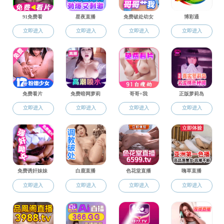
地址：西安市长安南路199号 邮编：710062 电话：029-
85307408 传真：029-85303653
院长邮箱：
hxyuan@cryp88.net
版权：成人影片-成人影片免费看